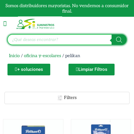
Ir
Somos distribuidores mayoristas. No vendemos a consumidor
al
final.
contenido
Búsqueda
de
productos
Inicio
/
oficina y-escolares
/ pelikan
+ soluciones
Limpiar Filtros
Filters