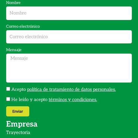
c
s
Nombre
e
t
b
a
Correo electrónico
o
g
o
r
k
a
Mensaje
m
Acepto
política de tratamiento de datos personales.
He leído y acepto
términos y condiciones.
Enviar
Empresa
Trayectoria