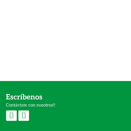
Escríbenos
Contáctate con nosotros!!
F
I
a
n