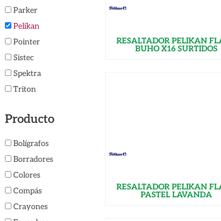
Parker
Pelikan
RESALTADOR PELIKAN F
Pointer
BUHO X16 SURTIDOS
Sistec
Spektra
Triton
Producto
Bolígrafos
Borradores
Colores
RESALTADOR PELIKAN F
Compás
PASTEL LAVANDA
Crayones