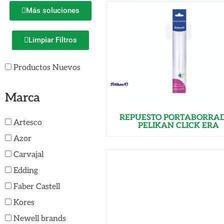
Más soluciones
Limpiar Filtros
Productos Nuevos
Marca
REPUESTO PORTABORRA
Artesco
PELIKAN CLICK ERA
Azor
Carvajal
Edding
Faber Castell
Kores
Newell brands