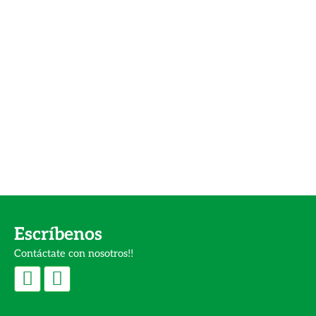
Escríbenos
Contáctate con nosotros!!
F
I
a
n