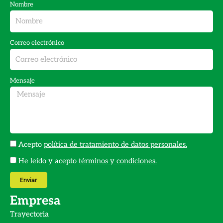
c
s
Nombre
e
t
b
a
Correo electrónico
o
g
o
r
k
a
Mensaje
m
Acepto
política de tratamiento de datos personales.
He leído y acepto
términos y condiciones.
Enviar
Empresa
Trayectoria