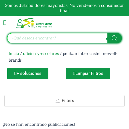
Ir
Somos distribuidores mayoristas. No vendemos a consumidor
al
final.
contenido
Búsqueda
de
productos
Inicio
/
oficina y-escolares
/ pelikan faber castell newell-
brands
+ soluciones
Limpiar Filtros
Filters
¡No se han encontrado publicaciones!